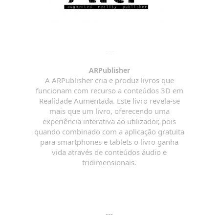
ARPublisher
A ARPublisher cria e produz livros que
funcionam com recurso a conteúdos 3D em
Realidade Aumentada. Este livro revela-se
mais que um livro, oferecendo uma
experiência interativa ao utilizador, pois
quando combinado com a aplicação gratuita
para smartphones e tablets o livro ganha
vida através de conteúdos áudio e
tridimensionais.
---