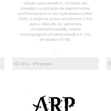
relação custo-beneficio. Os testes são
baseados na utilização de peptide nucleic
acid fluorescence in situ hybridization (PNA-
FISH). A empresa possui actualmente 3 kits
para a detecção de: salmonela
(Probe4Salmonella®), listeria
monocytogenes (Probe4Lmon®) e E. Coli
(Probe4Eco157®).
---
2014
Fechado