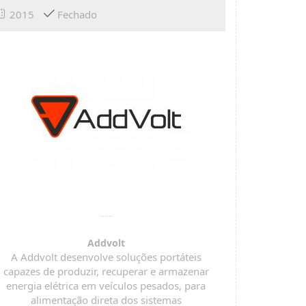
2015
Fechado
Addvolt
A Addvolt desenvolve soluções portáteis
capazes de produzir, recuperar e armazenar
energia elétrica em veículos pesados, para
alimentação direta dos sistemas