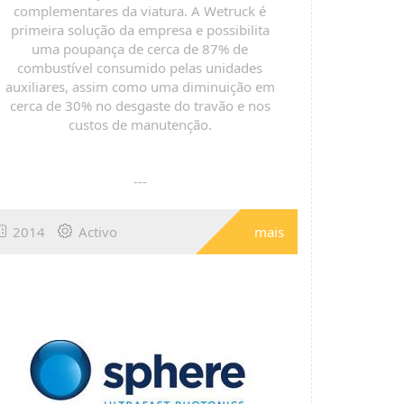
complementares da viatura. A Wetruck é
primeira solução da empresa e possibilita
uma poupança de cerca de 87% de
combustível consumido pelas unidades
auxiliares, assim como uma diminuição em
cerca de 30% no desgaste do travão e nos
custos de manutenção.
---
2014
Activo
mais