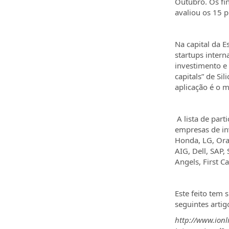
Outubro. Os fin
avaliou os 15 p
Na capital da 
startups inter
investimento e 
capitals” de Si
aplicação é o m
A lista de part
empresas de in
Honda, LG, Orac
AIG, Dell, SAP,
Angels, First C
Este feito tem
seguintes artig
http://www.ionl