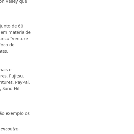
con Valley que
junto de 60
l em matéria de
cinco “venture
 foco de
tes.
nais e
s, Fujitsu,
ntures, PayPal,
, Sand Hill
são exemplo os
-encontro-