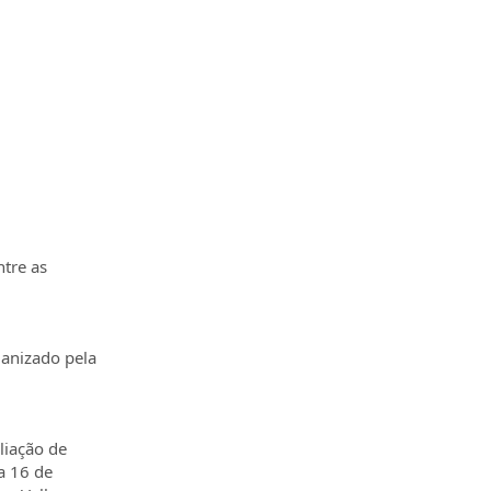
ntre as
ganizado pela
liação de
a 16 de