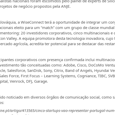
alistas nacionais foram escolhidos pelo painel de experts de Sili
rojetos de negócio propostos pela ANJE.
Eslováquia, a WiseConnect terá a oportunidade de integrar um con
nacionais eleito para um “match” com um grupo de classe mundia
mentoring: 20 investidores corporativos, cinco multinacionais e 
licon Valley. A equipa promotora desta tecnologia inovadora, cujo
ercado agrícola, acredita ter potencial para se destacar das restan
icipantes corporativos com presença confirmada inclui multinacio
vestimento tão conceituadas como: Adobe, Cisco, DoCoMo Venture
le, Salesforce, SanDisk, Sony, Citrix, Band of Angels, Hyundai Ve
 Sales Force, First Focus – Learning Systems, Cogniance, TIBC, SVB
apital, Venrock, DFJ, Garage.
 sido noticiado em diversos órgãos de comunicação social, como 
os:
ine.pt/artigo/413565/cinco-startups-vao-representar-portugal-num